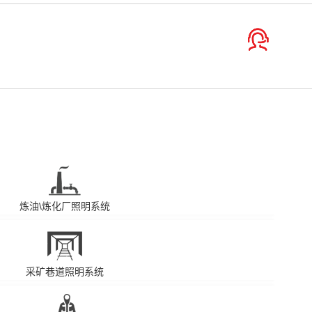
炼油\炼化厂照明系统
采矿巷道照明系统