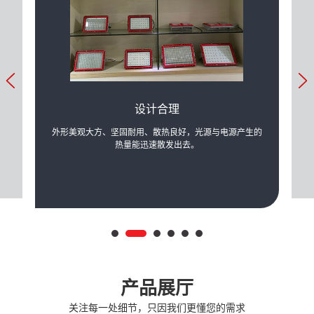
设计合理
力的提
外形美观大方、坚固耐用、散热良好，光源与电源产生的
可根
际需
热量能迅速散发出去。
产品展厅
关注每一处细节，只因我们更懂您的需求