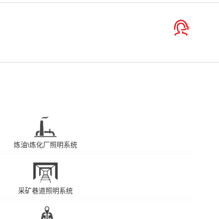
炼油\炼化厂照明系统
采矿巷道照明系统