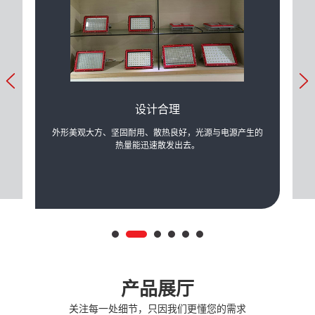
设计合理
力的提
外形美观大方、坚固耐用、散热良好，光源与电源产生的
可根
际需
热量能迅速散发出去。
产品展厅
关注每一处细节，只因我们更懂您的需求