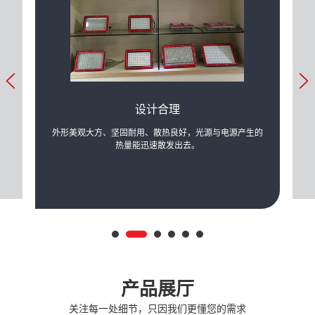
设计合理
力的提
外形美观大方、坚固耐用、散热良好，光源与电源产生的
可根
际需
热量能迅速散发出去。
产品展厅
关注每一处细节，只因我们更懂您的需求