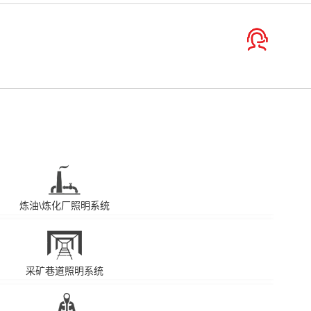
炼油\炼化厂照明系统
采矿巷道照明系统