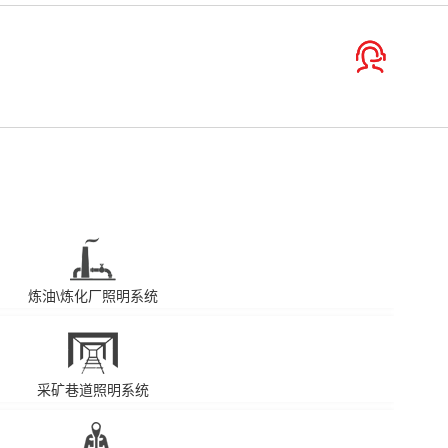
炼油\炼化厂照明系统
采矿巷道照明系统