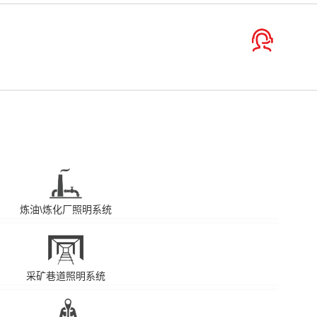
炼油\炼化厂照明系统
采矿巷道照明系统