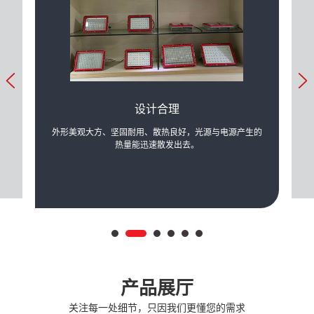
设计合理
力的提
外形美观大方、坚固耐用、散热良好，光源与电源产生的
可根
际需
热量能迅速散发出去。
产品展厅
关注每一处细节，只因我们更懂您的需求