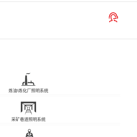
炼油\炼化厂照明系统
采矿巷道照明系统