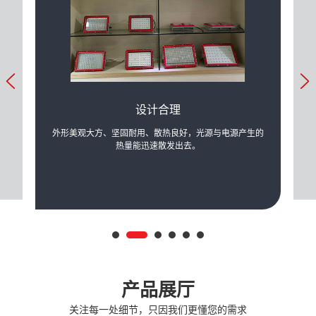
设计合理
力的提
外形美观大方、坚固耐用、散热良好，光源与电源产生的
可根
际需
热量能迅速散发出去。
产品展厅
关注每一处细节，只因我们更懂您的需求