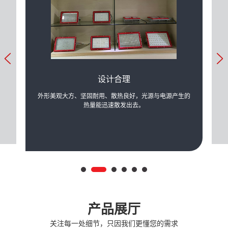
设计合理
力的提
外形美观大方、坚固耐用、散热良好，光源与电源产生的
可根
际需
热量能迅速散发出去。
产品展厅
关注每一处细节，只因我们更懂您的需求