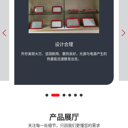
设计合理
力的提
外形美观大方、坚固耐用、散热良好，光源与电源产生的
可根
际需
热量能迅速散发出去。
产品展厅
关注每一处细节，只因我们更懂您的需求