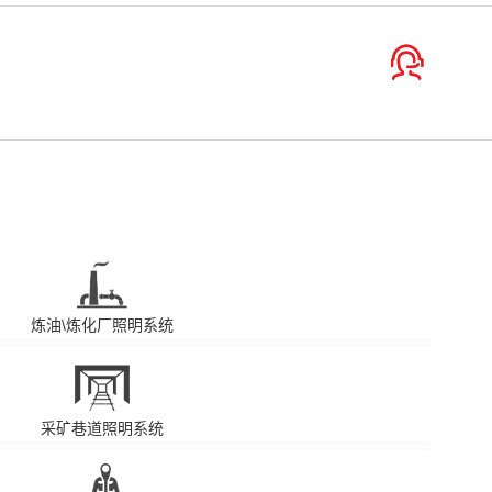
炼油\炼化厂照明系统
采矿巷道照明系统