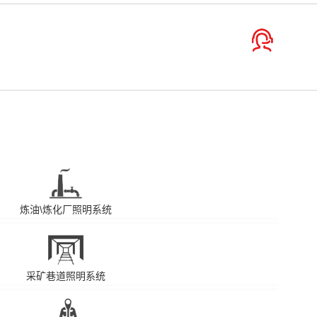
炼油\炼化厂照明系统
采矿巷道照明系统