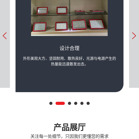
设计合理
力的提
外形美观大方、坚固耐用、散热良好，光源与电源产生的
可根
际需
热量能迅速散发出去。
产品展厅
关注每一处细节，只因我们更懂您的需求