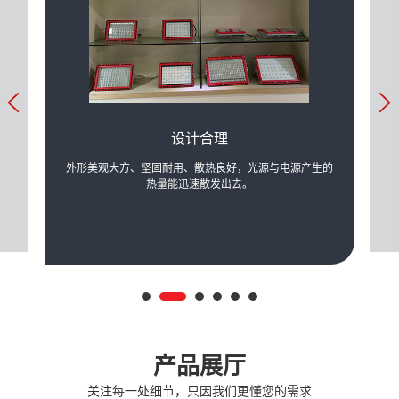
设计合理
力的提
外形美观大方、坚固耐用、散热良好，光源与电源产生的
可根
际需
热量能迅速散发出去。
产品展厅
关注每一处细节，只因我们更懂您的需求