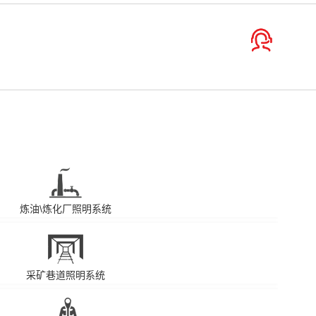
炼油\炼化厂照明系统
采矿巷道照明系统